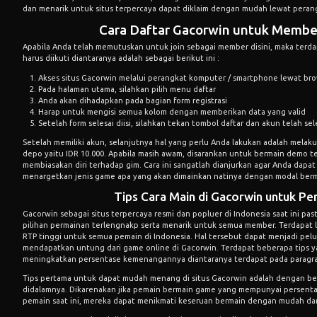
dan menarik untuk situs terpercaya dapat diklaim dengan mudah lewat peran
Cara Daftar Gacorwin untuk Membe
Apabila Anda telah memutuskan untuk join sebagai member disini, maka terd
harus diikuti diantaranya adalah sebagai berikut ini :
Akses situs Gacorwin melalui perangkat komputer / smartphone lewat br
Pada halaman utama, silahkan pilih menu daftar
Anda akan dihadapkan pada bagian form registrasi
Harap untuk mengisi semua kolom dengan memberikan data yang valid
Setelah form selesai diisi, silahkan tekan tombol daftar dan akun telah sel
Setelah memiliki akun, selanjutnya hal yang perlu Anda lakukan adalah melak
depo yaitu IDR 10.000. Apabila masih awam, disarankan untuk bermain demo t
membiasakan diri terhadap gim. Cara ini sangatlah dianjurkan agar Anda dapa
menargetkan jenis game apa yang akan dimainkan natinya dengan modal berma
Tips Cara Main di Gacorwin untuk Pe
Gacorwin sebagai situs terpercaya resmi dan popluer di Indonesia saat ini p
pilihan permainan terlengnakp serta menarik untuk semua member. Terdapat 
RTP tinggi untuk semua pemain di Indonesia. Hal tersebut dapat menjadi pel
mendapatkan untung dari game online di Gacorwin. Terdapat beberapa tips
meningkatkan persentase kemenangannya diantaranya terdapat pada paragraf 
Tips pertama untuk dapat mudah menang di situs Gacorwin adalah dengan be
didalamnya. Dikarenakan jika pemain bermain game yang mempunyai persenta
pemain saat ini, mereka dapat menikmati keseruan bermain dengan mudah d