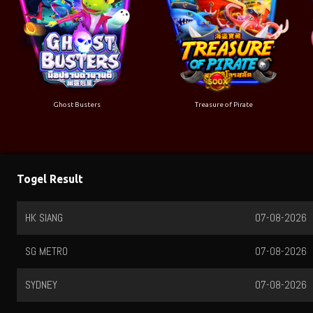
Ghost Busters
Treasure of Pirate
Togel Result
HK SIANG
07-08-2026
SG METRO
07-08-2026
SYDNEY
07-08-2026