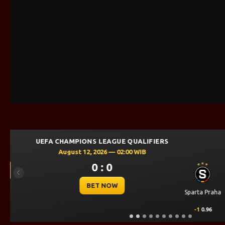
UEFA CHAMPIONS LEAGUE QUALIFIER
August 12, 2026 — 01:30 WIB
0 : 0
Previous
BET NOW
SK Sturm Graz
-0.5
0.95