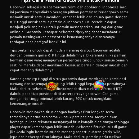
Gacorwin sebagai situs terpercaya resmi dan popluer di Indonesia saat
ini pastinya menyediakan beragam pilihan permainan terlengnakp serta
menarik untuk semua member. Terdapat lebih dari ribuan game dengan
RTP tinggi untuk semua pemain di Indonesia. Hal tersebut dapat
menjadi peluang baik untuk pemain mendapatkan untung dari game
online di Gacorwin. Terdapat beberapa tips yang dapat membantu
pemain meningkatkan persentase kemenangannya diantaranya
terdapat pada paragraf berikut ini.
Tips pertama untuk dapat mudah menang di situs Gacorwin adalah
dengan bermain game RTP tinggi didalamnya. Dikarenakan jika pemain
bermain game yang mempunyai persentase tinggi untuk semua pemain
saat ini, mereka dapat menikmati keseruan bermain dengan mudah dan
cepat menang didalamnya.
Karena game rtp tinggi di situs gacorwin dapat memberikan kombinasi
menang dan kesempatan untung lebih tinggi kepada para pemainnya.
Maka dari itu sebelum main direkomendasikan melihat informasi RTP
dahulu pada tiap provider di situs terpercaya gacorwin. Cari game
dengan rtp tinggi minimal lebih kurang 80% untuk mengklaim
kemenangan mudah.
Gacorwin merupakan situs dengan hadirnya fitur lengkap serta
tersedianya permainan terbaik untuk para pecinta. Menyediakan
berbagai pilihan rekomen mempunyai fitur komplit didalamnya sehingga
player dapat kemenangan lebih mudah. Beberapa fitur khusus di game
jika Anda ingin bermain mudah menang seperti putaran gratis, wild,
jepe dan beberapa fitur lainnya. Maka dari itu pemain perlu melihat