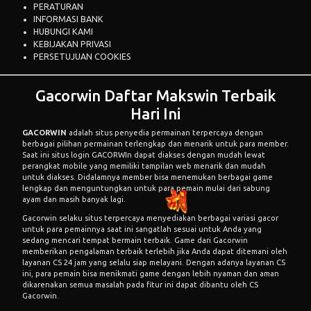
PERATURAN
INFORMASI BANK
HUBUNGI KAMI
KEBIJAKAN PRIVASI
PERSETUJUAN COOKIES
Gacorwin Daftar Makswin Terbaik
Hari Ini
GACORWIN
adalah situs penyedia permainan terpercaya dengan
berbagai pilihan permainan terlengkap dan menarik untuk para member.
Saat ini situs login GACORWIn dapat diakses dengan mudah lewat
perangkat mobile yang memiliki tampilan web menarik dan mudah
untuk diakses. Didalamnya member bisa menemukan berbagai game
lengkap dan menguntungkan untuk para pemain mulai dari sabung
ayam dan masih banyak lagi.
Gacorwin selaku situs terpercaya menyediakan berbagai variasi gacor
untuk para pemainnya saat ini sangatlah sesuai untuk Anda yang
sedang mencari tempat bermain terbaik. Game dari Gacorwin
memberikan pengalaman terbaik terlebih jika Anda dapat ditemani oleh
layanan CS 24 jam yang selalu siap melayani. Dengan adanya layanan CS
ini, para pemain bisa menikmati game dengan lebih nyaman dan aman
dikarenakan semua masalah pada fitur ini dapat dibantu oleh CS
Gacorwin.