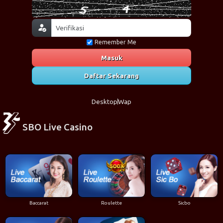
Remember Me
Masuk
Daftar Sekarang
Desktop
Wap
SBO Live Casino
Baccarat
Roulette
Sicbo