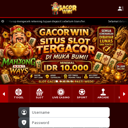
! Harap mengecek rekening tujuan deposit sebelum transfer.
Selamat datang di G
TOGEL
SLOT
LIVE CASINO
SPORT
ARCADE
SABU