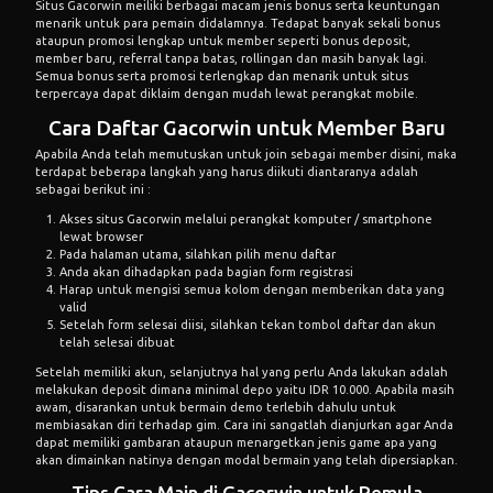
Situs Gacorwin meiliki berbagai macam jenis bonus serta keuntungan
menarik untuk para pemain didalamnya. Tedapat banyak sekali bonus
ataupun promosi lengkap untuk member seperti bonus deposit,
member baru, referral tanpa batas, rollingan dan masih banyak lagi.
Semua bonus serta promosi terlengkap dan menarik untuk situs
terpercaya dapat diklaim dengan mudah lewat perangkat mobile.
Cara Daftar Gacorwin untuk Member Baru
Apabila Anda telah memutuskan untuk join sebagai member disini, maka
terdapat beberapa langkah yang harus diikuti diantaranya adalah
sebagai berikut ini :
Akses situs Gacorwin melalui perangkat komputer / smartphone
lewat browser
Pada halaman utama, silahkan pilih menu daftar
Anda akan dihadapkan pada bagian form registrasi
Harap untuk mengisi semua kolom dengan memberikan data yang
valid
Setelah form selesai diisi, silahkan tekan tombol daftar dan akun
telah selesai dibuat
Setelah memiliki akun, selanjutnya hal yang perlu Anda lakukan adalah
melakukan deposit dimana minimal depo yaitu IDR 10.000. Apabila masih
awam, disarankan untuk bermain demo terlebih dahulu untuk
membiasakan diri terhadap gim. Cara ini sangatlah dianjurkan agar Anda
dapat memiliki gambaran ataupun menargetkan jenis game apa yang
akan dimainkan natinya dengan modal bermain yang telah dipersiapkan.
Tips Cara Main di Gacorwin untuk Pemula