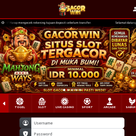
! Harap mengecek rekening tujuan deposit sebelum transfer.
Selamat datang di G
TOGEL
SLOT
LIVE CASINO
SPORT
ARCADE
SABU