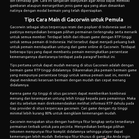
diri terhadap gim. Cara ini sangatlah dianjurkan agar Anda dapat memiliki
gambaran ataupun menargetkan jenis game apa yang akan dimainkan
natinya dengan modal bermain yang telah dipersiapkan.
Tips Cara Main di Gacorwin untuk Pemula
Gacorwin sebagai situs terpercaya resmi dan popluer di Indonesia saat ini
pastinya menyediakan beragam pilihan permainan terlengnakp serta menarik
untuk semua member. Terdapat lebih dari ribuan game dengan RTP tinggi
untuk semua pemain di Indonesia. Hal tersebut dapat menjadi peluang baik
untuk pemain mendapatkan untung dari game online di Gacorwin. Terdapat
beberapa tips yang dapat membantu pemain meningkatkan persentase
kemenangannya diantaranya terdapat pada paragraf berikut ini.
Tips pertama untuk dapat mudah menang di situs Gacorwin adalah dengan
bermain game RTP tinggi didalamnya. Dikarenakan jika pemain bermain game
yang mempunyai persentase tinggi untuk semua pemain saat ini, mereka
dapat menikmati keseruan bermain dengan mudah dan cepat menang
didalamnya.
Karena game rtp tinggi di situs gacorwin dapat memberikan kombinasi
menang dan kesempatan untung lebih tinggi kepada para pemainnya. Maka
dari itu sebelum main direkomendasikan melihat informasi RTP dahulu pada
tiap provider di situs terpercaya gacorwin. Cari game dengan rtp tinggi
minimal lebih kurang 80% untuk mengklaim kemenangan mudah.
Gacorwin merupakan situs dengan hadirnya fitur lengkap serta tersedianya
permainan terbaik untuk para pecinta. Menyediakan berbagai pilihan
rekomen mempunyai fitur komplit didalamnya sehingga player dapat
kemenangan lebih mudah. Beberapa fitur khusus di game jika Anda ingin