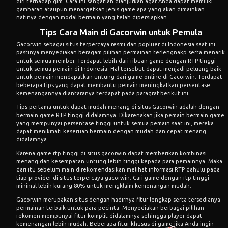
diri terhadap gim. Cara ini sangatlah dianjurkan agar Anda dapat memiliki
gambaran ataupun menargetkan jenis game apa yang akan dimainkan
natinya dengan modal bermain yang telah dipersiapkan.
Tips Cara Main di Gacorwin untuk Pemula
Gacorwin sebagai situs terpercaya resmi dan popluer di Indonesia saat ini
pastinya menyediakan beragam pilihan permainan terlengnakp serta menarik
untuk semua member. Terdapat lebih dari ribuan game dengan RTP tinggi
untuk semua pemain di Indonesia. Hal tersebut dapat menjadi peluang baik
untuk pemain mendapatkan untung dari game online di Gacorwin. Terdapat
beberapa tips yang dapat membantu pemain meningkatkan persentase
kemenangannya diantaranya terdapat pada paragraf berikut ini.
Tips pertama untuk dapat mudah menang di situs Gacorwin adalah dengan
bermain game RTP tinggi didalamnya. Dikarenakan jika pemain bermain game
yang mempunyai persentase tinggi untuk semua pemain saat ini, mereka
dapat menikmati keseruan bermain dengan mudah dan cepat menang
didalamnya.
Karena game rtp tinggi di situs gacorwin dapat memberikan kombinasi
menang dan kesempatan untung lebih tinggi kepada para pemainnya. Maka
dari itu sebelum main direkomendasikan melihat informasi RTP dahulu pada
tiap provider di situs terpercaya gacorwin. Cari game dengan rtp tinggi
minimal lebih kurang 80% untuk mengklaim kemenangan mudah.
Gacorwin merupakan situs dengan hadirnya fitur lengkap serta tersedianya
permainan terbaik untuk para pecinta. Menyediakan berbagai pilihan
rekomen mempunyai fitur komplit didalamnya sehingga player dapat
kemenangan lebih mudah. Beberapa fitur khusus di game jika Anda ingin