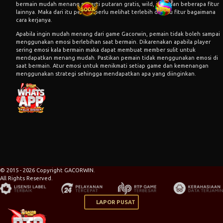
bermain mudah menang seperti putaran gratis, wild, jepe dan beberapa fitur
lainnya. Maka dari itu pemain perlu melihat terlebih dahulu fitur bagaimana
cara kerjanya.
Apabila ingin mudah menang dari game Gacorwin, pemain tidak boleh sampai
menggunakan emosi berlebihan saat bermain. Dikarenakan apabila player
sering emosi kala bermain maka dapat membuat member sulit untuk
mendapatkan menang mudah. Pastikan pemain tidak menggunakan emosi di
saat bermain. Atur emosi untuk menikmati setiap game dan kemenangan
menggunakan strategi sehingga mendapatkan apa yang diinginkan.
© 2015 - 2026 Copyright GACORWIN.
All Rights Reserved.
LAPOR PUSAT