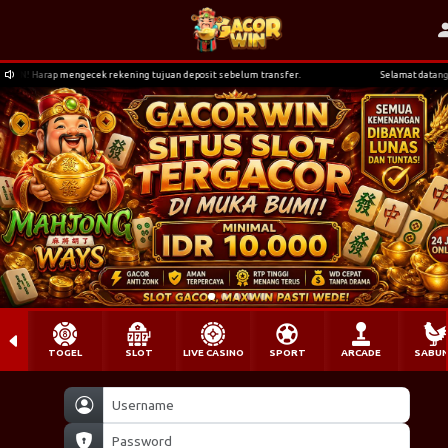
! Harap mengecek rekening tujuan deposit sebelum transfer.
Selamat datang di G
TOGEL
SLOT
LIVE CASINO
SPORT
ARCADE
SABU