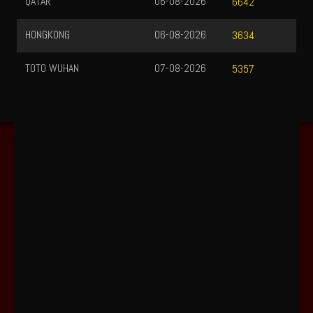
QATAR
06-08-2026
6642
HONGKONG
06-08-2026
3634
TOTO WUHAN
07-08-2026
5357