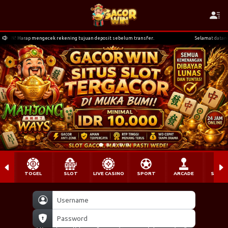
! Harap mengecek rekening tujuan deposit sebelum transfer.
Selamat datang di G
TOGEL
SLOT
LIVE CASINO
SPORT
ARCADE
SABU