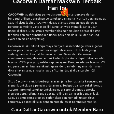
Gacorwin Daftar Makswin Terbaik
Hari Ini
GACORWIN
adalah situs penyedia permainan terpercaya dengan
berbagai pilihan permainan terlengkap dan menarik untuk para member.
Saat ini situs login GACORWIn dapat diakses dengan mudah lewat
perangkat mobile yang memiliki tampilan web menarik dan mudah
untuk diakses. Didalamnya member bisa menemukan berbagai game
lengkap dan menguntungkan untuk para pemain mulai dari sabung
ayam dan masih banyak lagi.
Gacorwin selaku situs terpercaya menyediakan berbagai variasi gacor
untuk para pemainnya saat ini sangatlah sesuai untuk Anda yang
sedang mencari tempat bermain terbaik. Game dari Gacorwin
memberikan pengalaman terbaik terlebih jika Anda dapat ditemani oleh
layanan CS 24 jam yang selalu siap melayani. Dengan adanya layanan CS
ini, para pemain bisa menikmati game dengan lebih nyaman dan aman
dikarenakan semua masalah pada fitur ini dapat dibantu oleh CS
Gacorwin.
Situs Gacorwin meiliki berbagai macam jenis bonus serta keuntungan
menarik untuk para pemain didalamnya. Tedapat banyak sekali bonus
ataupun promosi lengkap untuk member seperti bonus deposit,
member baru, referral tanpa batas, rollingan dan masih banyak lagi.
Semua bonus serta promosi terlengkap dan menarik untuk situs
terpercaya dapat diklaim dengan mudah lewat perangkat mobile.
Cara Daftar Gacorwin untuk Member Baru