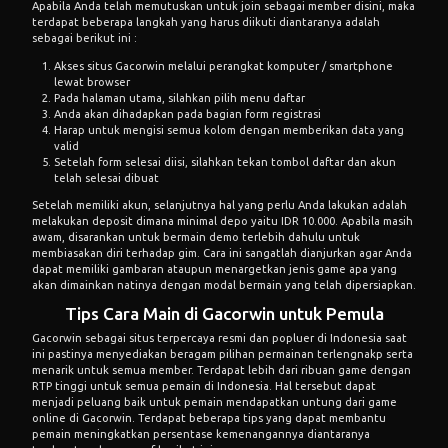
Apabila Anda telah memutuskan untuk join sebagai member disini, maka
terdapat beberapa langkah yang harus diikuti diantaranya adalah
sebagai berikut ini :
Akses situs Gacorwin melalui perangkat komputer / smartphone
lewat browser
Pada halaman utama, silahkan pilih menu daftar
Anda akan dihadapkan pada bagian form registrasi
Harap untuk mengisi semua kolom dengan memberikan data yang
valid
Setelah form selesai diisi, silahkan tekan tombol daftar dan akun
telah selesai dibuat
Setelah memiliki akun, selanjutnya hal yang perlu Anda lakukan adalah
melakukan deposit dimana minimal depo yaitu IDR 10.000. Apabila masih
awam, disarankan untuk bermain demo terlebih dahulu untuk
membiasakan diri terhadap gim. Cara ini sangatlah dianjurkan agar Anda
dapat memiliki gambaran ataupun menargetkan jenis game apa yang
akan dimainkan natinya dengan modal bermain yang telah dipersiapkan.
Tips Cara Main di Gacorwin untuk Pemula
Gacorwin sebagai situs terpercaya resmi dan popluer di Indonesia saat
ini pastinya menyediakan beragam pilihan permainan terlengnakp serta
menarik untuk semua member. Terdapat lebih dari ribuan game dengan
RTP tinggi untuk semua pemain di Indonesia. Hal tersebut dapat
menjadi peluang baik untuk pemain mendapatkan untung dari game
online di Gacorwin. Terdapat beberapa tips yang dapat membantu
pemain meningkatkan persentase kemenangannya diantaranya