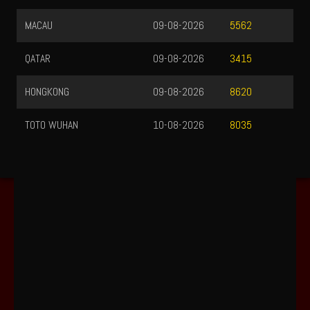
MACAU
09-08-2026
5562
QATAR
09-08-2026
3415
HONGKONG
09-08-2026
8620
TOTO WUHAN
10-08-2026
8035