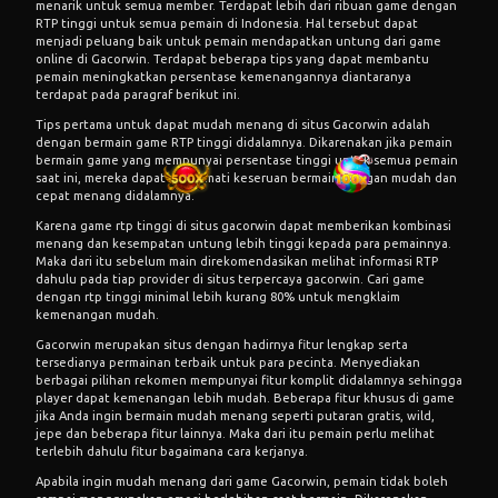
menarik untuk semua member. Terdapat lebih dari ribuan game dengan
RTP tinggi untuk semua pemain di Indonesia. Hal tersebut dapat
menjadi peluang baik untuk pemain mendapatkan untung dari game
online di Gacorwin. Terdapat beberapa tips yang dapat membantu
pemain meningkatkan persentase kemenangannya diantaranya
terdapat pada paragraf berikut ini.
Tips pertama untuk dapat mudah menang di situs Gacorwin adalah
dengan bermain game RTP tinggi didalamnya. Dikarenakan jika pemain
bermain game yang mempunyai persentase tinggi untuk semua pemain
saat ini, mereka dapat menikmati keseruan bermain dengan mudah dan
cepat menang didalamnya.
Karena game rtp tinggi di situs gacorwin dapat memberikan kombinasi
menang dan kesempatan untung lebih tinggi kepada para pemainnya.
Maka dari itu sebelum main direkomendasikan melihat informasi RTP
dahulu pada tiap provider di situs terpercaya gacorwin. Cari game
dengan rtp tinggi minimal lebih kurang 80% untuk mengklaim
kemenangan mudah.
Gacorwin merupakan situs dengan hadirnya fitur lengkap serta
tersedianya permainan terbaik untuk para pecinta. Menyediakan
berbagai pilihan rekomen mempunyai fitur komplit didalamnya sehingga
player dapat kemenangan lebih mudah. Beberapa fitur khusus di game
jika Anda ingin bermain mudah menang seperti putaran gratis, wild,
jepe dan beberapa fitur lainnya. Maka dari itu pemain perlu melihat
terlebih dahulu fitur bagaimana cara kerjanya.
Apabila ingin mudah menang dari game Gacorwin, pemain tidak boleh