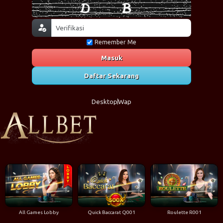
Remember Me
Masuk
Daftar Sekarang
Desktop
Wap
All Games Lobby
Quick Baccarat Q001
Roulette R001